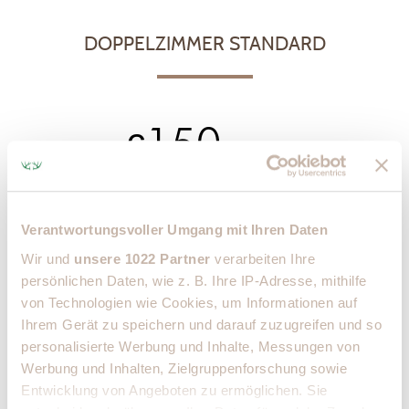
DOPPELZIMMER STANDARD
150
€
ab
pro Nacht
Alle Zimmer sind ausgestattet mit Dusche/WC, Durchwahltelefon,
Verantwortungsvoller Umgang mit Ihren Daten
Kosmetikspiegel, Föhn und Sat-TV.
Wir und
unsere 1022 Partner
verarbeiten Ihre
Zudem verfügen alle Zimmer über WLAN Zugang, teilweise auch
persönlichen Daten, wie z. B. Ihre IP-Adresse, mithilfe
über DSL Anschlüsse.
von Technologien wie Cookies, um Informationen auf
Ihrem Gerät zu speichern und darauf zuzugreifen und so
personalisierte Werbung und Inhalte, Messungen von
Bildergalerie
Werbung und Inhalten, Zielgruppenforschung sowie
Entwicklung von Angeboten zu ermöglichen. Sie