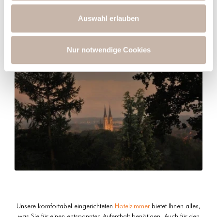
analysieren. Außerdem geben wir Informationen zu Ihrer
Verwendung unserer Website an unsere Partner für
Auswahl erlauben
soziale Medien, Werbung und Analysen weiter. Unsere
Partner führen diese Informationen möglicherweise mit
weiteren Daten zusammen, die Sie ihnen bereitgestellt
Nur notwendige Cookies
haben oder die sie im Rahmen Ihrer Nutzung der Dienste
gesammelt haben.
Unsere komfortabel eingerichteten
Hotelzimmer
bietet Ihnen alles,
was Sie für einen entspannten Aufenthalt benötigen. Auch für den