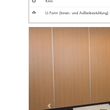
Kino
U-Form (Innen- und Außenbestuhlung)
Zurück