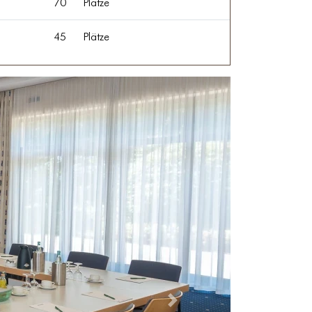
70
Plätze
45
Plätze
Vor